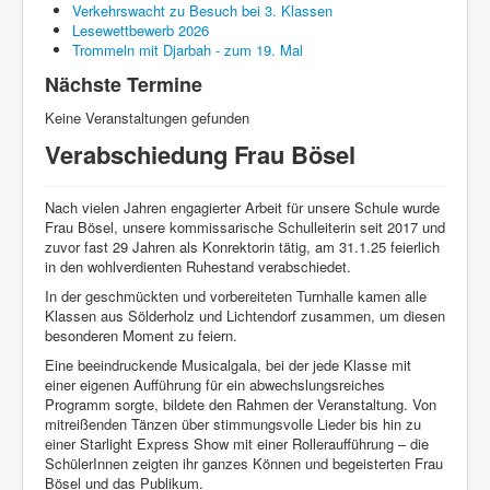
Über uns
Verkehrswacht zu Besuch bei 3. Klassen
Lesewettbewerb 2026
Trommeln mit Djarbah - zum 19. Mal
Aktuelles
Nächste Termine
Termine
Keine Veranstaltungen gefunden
Schulprogramm
Verabschiedung Frau Bösel
OGS und verlässliche Kurzbetreuung
Nach vielen Jahren engagierter Arbeit für unsere Schule wurde
Kinderecke
Frau Bösel, unsere kommissarische Schulleiterin seit 2017 und
zuvor fast 29 Jahren als Konrektorin tätig, am 31.1.25 feierlich
Gartentage
in den wohlverdienten Ruhestand verabschiedet.
In der geschmückten und vorbereiteten Turnhalle kamen alle
Klassen aus Sölderholz und Lichtendorf zusammen, um diesen
besonderen Moment zu feiern.
Eine beeindruckende Musicalgala, bei der jede Klasse mit
einer eigenen Aufführung für ein abwechslungsreiches
Programm sorgte, bildete den Rahmen der Veranstaltung. Von
mitreißenden Tänzen über stimmungsvolle Lieder bis hin zu
einer Starlight Express Show mit einer Rolleraufführung – die
SchülerInnen zeigten ihr ganzes Können und begeisterten Frau
Bösel und das Publikum.