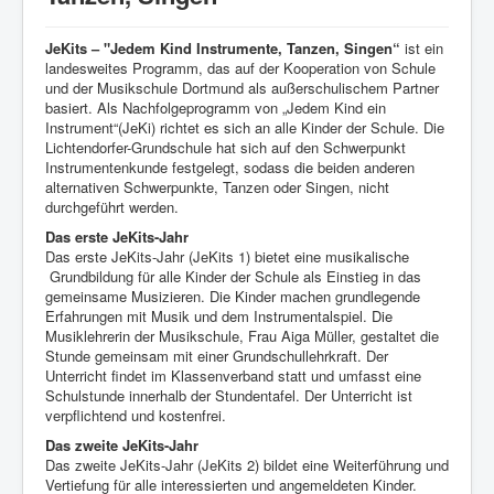
Über uns
JeKits – "Jedem Kind Instrumente, Tanzen, Singen“
ist ein
Aktuelles
landesweites Programm, das auf der Kooperation von Schule
und der Musikschule Dortmund als außerschulischem Partner
Termine
basiert. Als Nachfolgeprogramm von „Jedem Kind ein
Instrument“(JeKi) richtet es sich an alle Kinder der Schule. Die
Schulprogramm
Lichtendorfer-Grundschule hat sich auf den Schwerpunkt
Instrumentenkunde festgelegt, sodass die beiden anderen
OGS und verlässliche Kurzbetreuung
alternativen Schwerpunkte, Tanzen oder Singen, nicht
durchgeführt werden.
Kinderecke
Das erste JeKits-Jahr
Das erste JeKits-Jahr (JeKits 1) bietet eine musikalische
Gartentage
Grundbildung für alle Kinder der Schule als Einstieg in das
gemeinsame Musizieren. Die Kinder machen grundlegende
Erfahrungen mit Musik und dem Instrumentalspiel. Die
Musiklehrerin der Musikschule, Frau Aiga Müller, gestaltet die
Stunde gemeinsam mit einer Grundschullehrkraft. Der
Unterricht findet im Klassenverband statt und umfasst eine
Schulstunde innerhalb der Stundentafel. Der Unterricht ist
verpflichtend und kostenfrei.
Das zweite JeKits-Jahr
Das zweite JeKits-Jahr (JeKits 2) bildet eine Weiterführung und
Vertiefung für alle interessierten und angemeldeten Kinder.