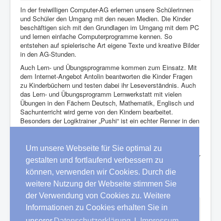
Über uns
In der freiwilligen Computer-AG erlernen unsere Schülerinnen
und Schüler den Umgang mit den neuen Medien. Die Kinder
Aktuelles
beschäftigen sich mit den Grundlagen im Umgang mit dem PC
und lernen einfache Computerprogramme kennen. So
Termine
entstehen auf spielerische Art eigene Texte und kreative Bilder
in den AG-Stunden.
Schulprogramm
Auch Lern- und Übungsprogramme kommen zum Einsatz. Mit
dem Internet-Angebot Antolin beantworten die Kinder Fragen
OGS und verlässliche Kurzbetreuung
zu Kinderbüchern und testen dabei ihr Leseverständnis. Auch
das Lern- und Übungsprogramm Lernwerkstatt mit vielen
Kinderecke
Übungen in den Fächern Deutsch, Mathematik, Englisch und
Sachunterricht wird gerne von den Kindern bearbeitet.
Gartentage
Besonders der Logiktrainer „Pushi“ ist ein echter Renner in den
PC-Stunden.
Die AG wird von Frau Wölk, einer fachkundigen ehemaligen
Schüler-Mutter, geleitet. Der Förderverein unterstützt das
Um unsere Webseite für Sie optimal zu
Projekt finanziell. Die Arbeitsgemeinschaft wird ab Klasse 2 für
gestalten und fortlaufend verbessern zu
alle Jahrgänge angeboten. Die genauen Zeiten erfahren die
können, verwenden wir Cookies. Durch die
Eltern von der Klassenlehrerin.
Die AG findet an beiden Standorten statt.
weitere Nutzung der Webseite stimmen Sie
der Verwendung von Cookies zu. Weitere
Aktuelle Seite:
Startseite
Schulprogramm
Informationen zu Cookies erhalten Sie in
Freiwillige Arbeitsgemeinschaften
Die Computer-AG
unserer
Datenschutzerklärung
|
Impressum